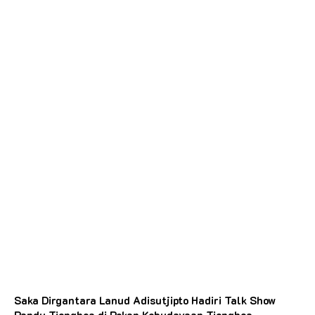
Saka Dirgantara Lanud Adisutjipto Hadiri Talk Show
Pandu Tionghoa di Pekan Kebudayaan Tionghoa