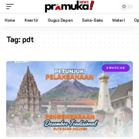
Home
Kwartir
Gugus Depan
Saka-Sako
Materi
Op
Tag:
pdt
KWARCAB