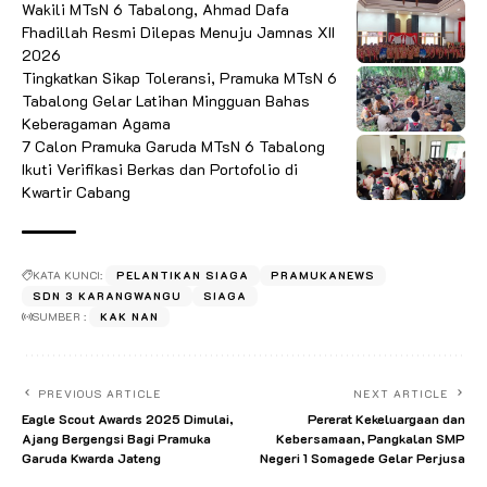
Wakili MTsN 6 Tabalong, Ahmad Dafa
Fhadillah Resmi Dilepas Menuju Jamnas XII
2026
Tingkatkan Sikap Toleransi, Pramuka MTsN 6
Tabalong Gelar Latihan Mingguan Bahas
Keberagaman Agama
7 Calon Pramuka Garuda MTsN 6 Tabalong
Ikuti Verifikasi Berkas dan Portofolio di
Kwartir Cabang
KATA KUNCI:
PELANTIKAN SIAGA
PRAMUKANEWS
SDN 3 KARANGWANGU
SIAGA
SUMBER :
KAK NAN
PREVIOUS ARTICLE
NEXT ARTICLE
Eagle Scout Awards 2025 Dimulai,
Pererat Kekeluargaan dan
Ajang Bergengsi Bagi Pramuka
Kebersamaan, Pangkalan SMP
Garuda Kwarda Jateng
Negeri 1 Somagede Gelar Perjusa