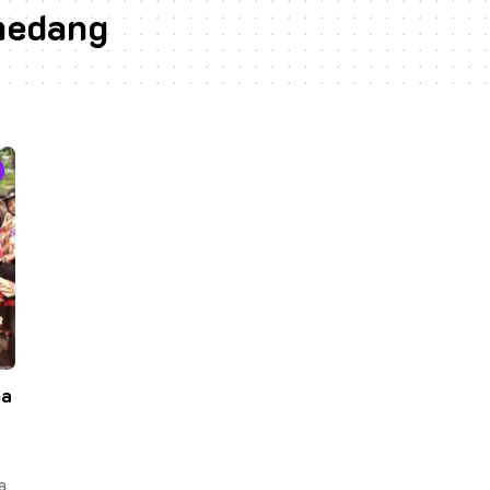
medang
ba
a