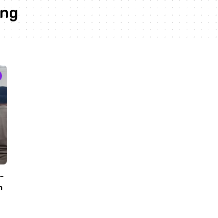
ang
-
n