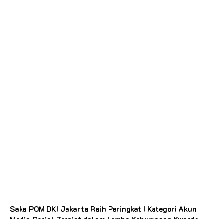
Saka POM DKI Jakarta Raih Peringkat I Kategori Akun
Media Sosial Tergiat dalam Lomba Kehumasan Kwarda