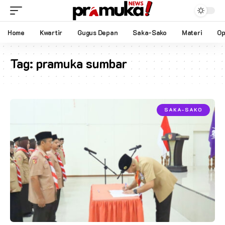
Home
Kwartir
Gugus Depan
Saka-Sako
Materi
Op
Tag:
pramuka sumbar
SAKA-SAKO