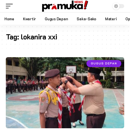
Home
Kwartir
Gugus Depan
Saka-Sako
Materi
Op
Tag:
lokanira xxi
GUGUS DEPAN