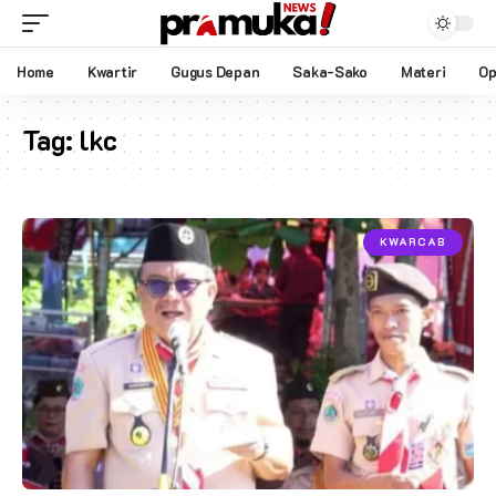
Home
Kwartir
Gugus Depan
Saka-Sako
Materi
Op
Tag:
lkc
KWARCAB