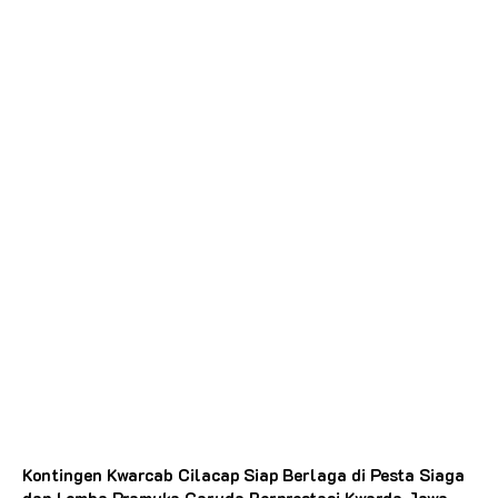
Kontingen Kwarcab Cilacap Siap Berlaga di Pesta Siaga
dan Lomba Pramuka Garuda Berprestasi Kwarda Jawa