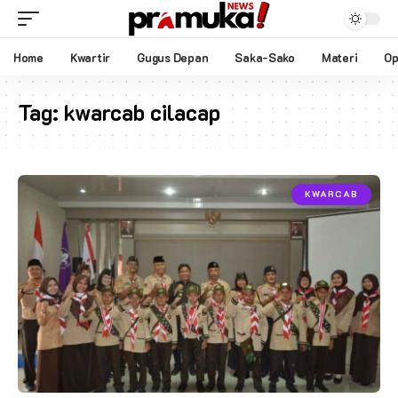
Home
Kwartir
Gugus Depan
Saka-Sako
Materi
Op
Tag:
kwarcab cilacap
KWARCAB