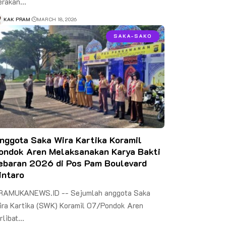
erakan…
KAK PRAM
MARCH 18, 2026
SAKA-SAKO
nggota Saka Wira Kartika Koramil
ondok Aren Melaksanakan Karya Bakti
ebaran 2026 di Pos Pam Boulevard
intaro
RAMUKANEWS.ID -- Sejumlah anggota Saka
ira Kartika (SWK) Koramil 07/Pondok Aren
rlibat…