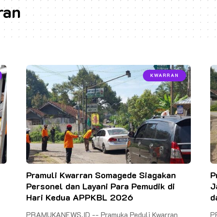
ran
KWARRAN
Pramuli Kwarran Somagede Siagakan
P
Personel dan Layani Para Pemudik di
J
Hari Kedua APPKBL 2026
d
PRAMUKANEWS.ID -- Pramuka Peduli Kwarran
P