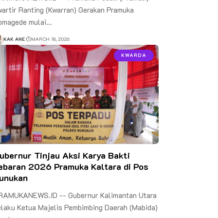
wartir Ranting (Kwarran) Gerakan Pramuka
omagede mulai…
KAK ANE
MARCH 18, 2026
KWARDA
ubernur Tinjau Aksi Karya Bakti
ebaran 2026 Pramuka Kaltara di Pos
unukan
RAMUKANEWS.ID -- Gubernur Kalimantan Utara
elaku Ketua Majelis Pembimbing Daerah (Mabida)