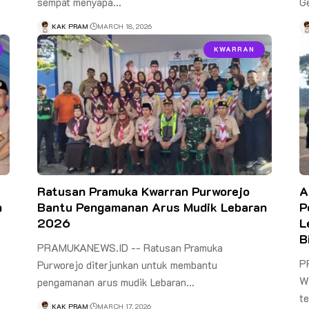
sempat menyapa…
G
KAK PRAM
MARCH 18, 2026
KWARRAN
Ratusan Pramuka Kwarran Purworejo
A
h
Bantu Pengamanan Arus Mudik Lebaran
P
2026
L
B
PRAMUKANEWS.ID -- Ratusan Pramuka
P
Purworejo diterjunkan untuk membantu
W
pengamanan arus mudik Lebaran…
te
KAK PRAM
MARCH 17, 2026