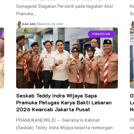
Somagede Siagakan Personil pada kegiatan Aksi
K
Pramuka…
S
KAK ANE
MARCH 18, 2026
KWARCAB
Seskab Teddy Indra Wijaya Sapa
G
Pramuka Petugas Karya Bakti Lebaran
L
2026 Kwarcab Jakarta Pusat
N
PRAMUKANEWS.ID -- Sekretaris Kabinet
P
(Seskab) Teddy Indra Wijaya beserta rombongan
s