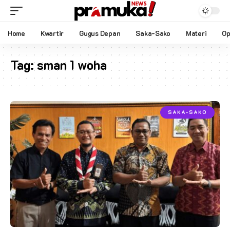
Home
Kwartir
Gugus Depan
Saka-Sako
Materi
Op
Tag:
sman 1 woha
SAKA-SAKO