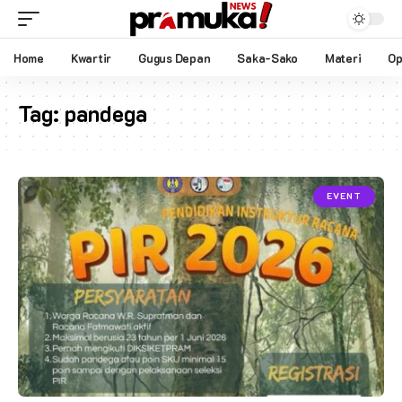
Home
Kwartir
Gugus Depan
Saka-Sako
Materi
Op
Tag:
pandega
EVENT