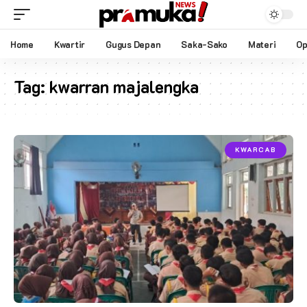
Home
Kwartir
Gugus Depan
Saka-Sako
Materi
Op
Tag:
kwarran majalengka
KWARCAB