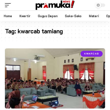
Home
Kwartir
Gugus Depan
Saka-Sako
Materi
Op
Tag:
kwarcab tamiang
KWARCAB