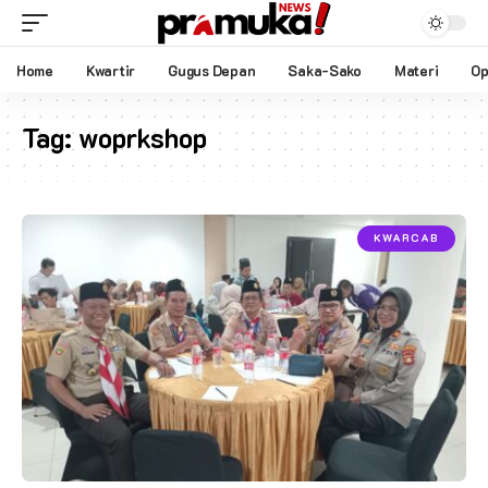
Home
Kwartir
Gugus Depan
Saka-Sako
Materi
Op
Tag:
woprkshop
KWARCAB