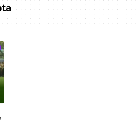
ota
a