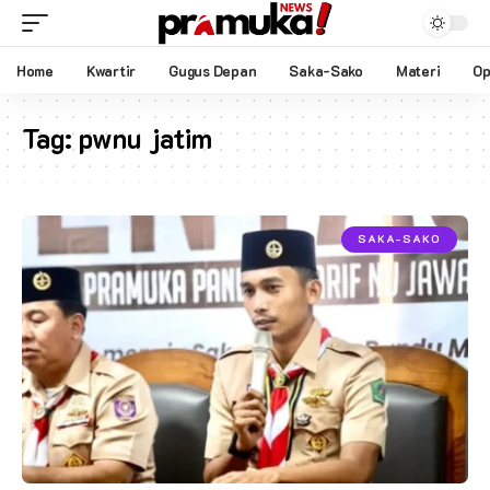
Home
Kwartir
Gugus Depan
Saka-Sako
Materi
Op
Tag:
pwnu jatim
SAKA-SAKO