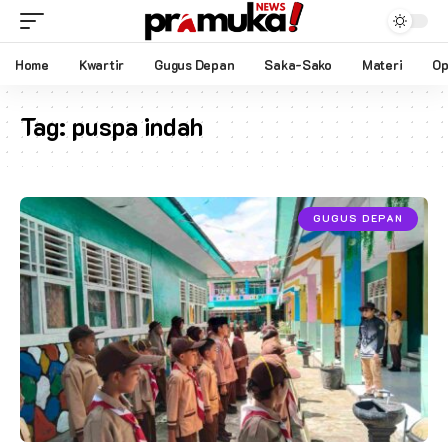
Home
Kwartir
Gugus Depan
Saka-Sako
Materi
Op
Tag:
puspa indah
GUGUS DEPAN