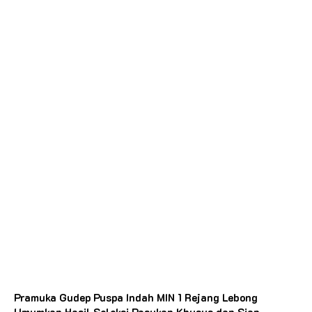
Pramuka Gudep Puspa Indah MIN 1 Rejang Lebong
Umumkan Hasil Seleksi Pasukan Khusus dan Siap