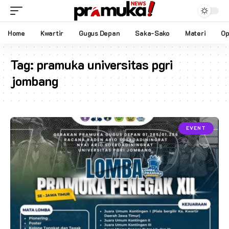
Home
Kwartir
Gugus Depan
Saka-Sako
Materi
Op
Tag:
pramuka universitas pgri
jombang
EVENT