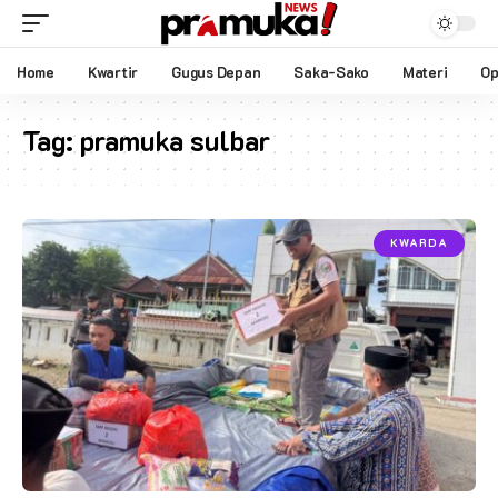
Home
Kwartir
Gugus Depan
Saka-Sako
Materi
Op
Tag:
pramuka sulbar
KWARDA