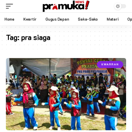
Home
Kwartir
Gugus Depan
Saka-Sako
Materi
Op
Tag:
pra siaga
KWARRAN