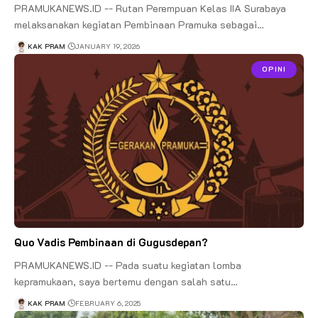
PRAMUKANEWS.ID -- Rutan Perempuan Kelas IIA Surabaya
melaksanakan kegiatan Pembinaan Pramuka sebagai…
KAK PRAM
JANUARY 19, 2026
OPINI
Quo Vadis Pembinaan di Gugusdepan?
PRAMUKANEWS.ID -- Pada suatu kegiatan lomba
kepramukaan, saya bertemu dengan salah satu…
KAK PRAM
FEBRUARY 6, 2025