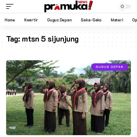
Home
Kwartir
Gugus Depan
Saka-Sako
Materi
Op
Tag:
mtsn 5 sijunjung
GUGUS DEPAN