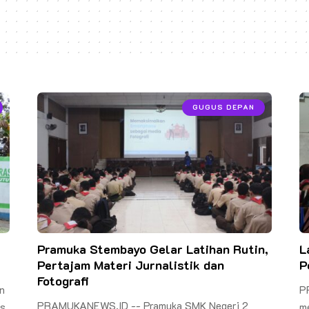
GUGUS DEPAN
Pramuka Stembayo Gelar Latihan Rutin,
L
Pertajam Materi Jurnalistik dan
P
Fotografi
n
P
PRAMUKANEWS.ID -- Pramuka SMK Negeri 2
us
me