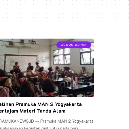
GUGUS DEPAN
atihan Pramuka MAN 2 Yogyakarta
ertajam Materi Tanda Alam
RAMUKANEWS.ID -- Pramuka MAN 2 Yogyakarta
laksanakan kegiatan giat rutin pada hari…