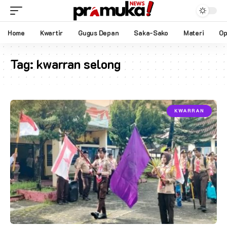
Home
Kwartir
Gugus Depan
Saka-Sako
Materi
Op
Tag:
kwarran selong
KWARRAN