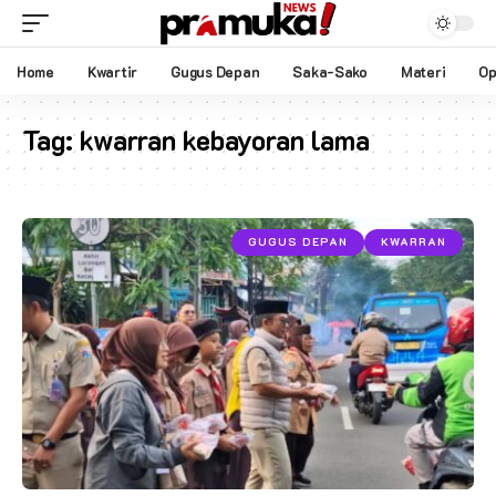
Home
Kwartir
Gugus Depan
Saka-Sako
Materi
Op
Tag:
kwarran kebayoran lama
GUGUS DEPAN
KWARRAN