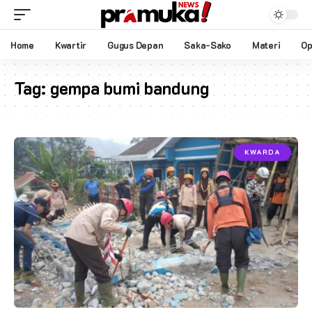
Home
Kwartir
Gugus Depan
Saka-Sako
Materi
Op
Tag:
gempa bumi bandung
KWARDA