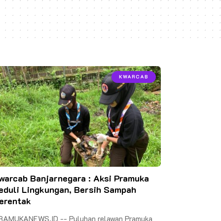
KWARCAB
warcab Banjarnegara : Aksi Pramuka
eduli Lingkungan, Bersih Sampah
erentak
RAMUKANEWS.ID -- Puluhan relawan Pramuka