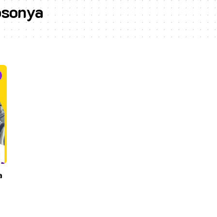
osonya
a