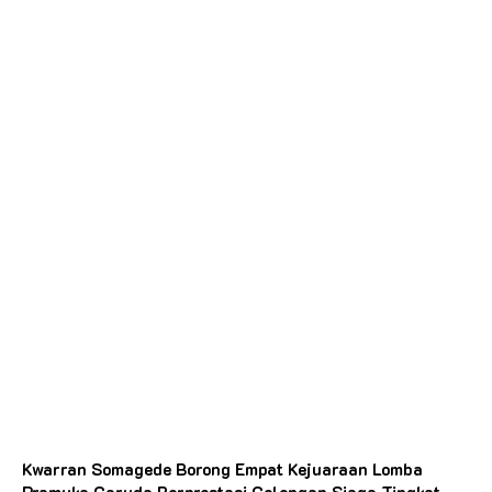
Kwarran Somagede Borong Empat Kejuaraan Lomba
Pramuka Garuda Berprestasi Golongan Siaga Tingkat