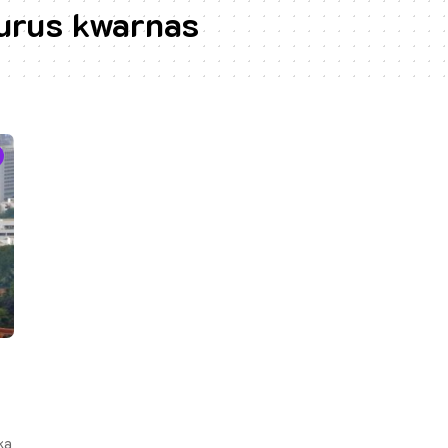
urus kwarnas
ka