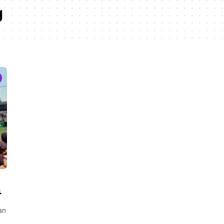
g
4
an