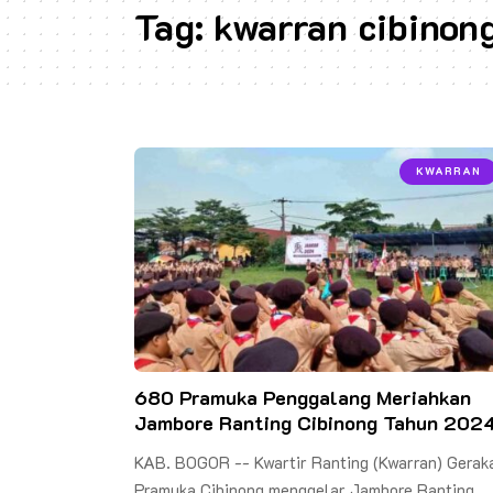
Tag:
kwarran cibinon
KWARRAN
680 Pramuka Penggalang Meriahkan
Jambore Ranting Cibinong Tahun 202
KAB. BOGOR -- Kwartir Ranting (Kwarran) Gerak
Pramuka Cibinong menggelar Jambore Ranting…